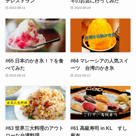
チレストラン
キのお店に行ってみた
2022-08-11
2022-06-24
#65 日本のかき氷！？を食
#64 マレーシアの人気スイ
べてみた
ーツ 台湾のかき氷
2022-06-22
2022-06-17
#63 世界三大料理のアウト
#61 高級寿司 in KL すし
ローな台湾料理
麻布