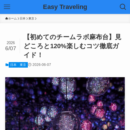
Easy Traveling
ホーム
日本
東京
【初めてのチームラボ麻布台】見
2026
どころと120%楽しむコツ徹底ガ
6/07
イド！
2026-06-07
日本
東京