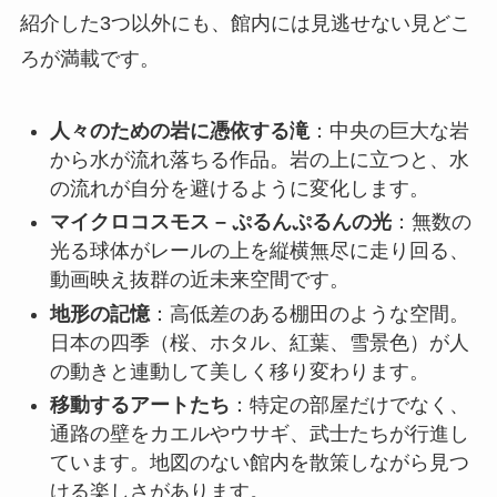
紹介した3つ以外にも、館内には見逃せない見どこ
ろが満載です。
人々のための岩に憑依する滝
：中央の巨大な岩
から水が流れ落ちる作品。岩の上に立つと、水
の流れが自分を避けるように変化します。
マイクロコスモス – ぷるんぷるんの光
：無数の
光る球体がレールの上を縦横無尽に走り回る、
動画映え抜群の近未来空間です。
地形の記憶
：高低差のある棚田のような空間。
日本の四季（桜、ホタル、紅葉、雪景色）が人
の動きと連動して美しく移り変わります。
移動するアートたち
：特定の部屋だけでなく、
通路の壁をカエルやウサギ、武士たちが行進し
ています。地図のない館内を散策しながら見つ
ける楽しさがあります。