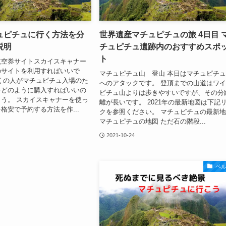
ュピチュに行く方法を分
世界遺産マチュピチュの旅 4日目 
説明
チュピチュ遺跡内のおすすめスポ
ト
航空券サイトスカイスキャナー
のサイトを利用すればいいで
マチュピチュ山 登山 本日はマチュピチ
くの人がマチュピチュ入場のた
へのアタックです。 登頂までの山道はワ
をどのように購入すればいいの
ピチュ山よりは歩きやすいですが、その分
う。 スカイスキャナーを使っ
離が長いです。 2021年の最新地図は下記
格安で予約する方法を作...
クを参照ください。 マチュピチュの最新
マチュピチュの地図 ただ石の階段...
2021-10-24
ペ