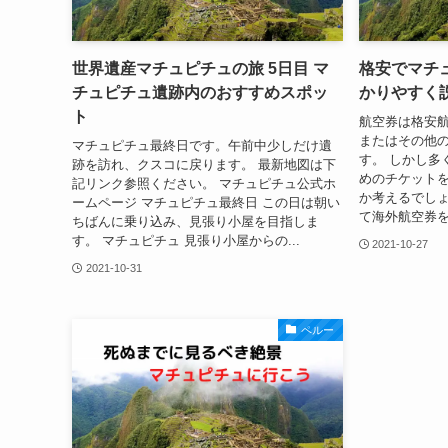
世界遺産マチュピチュの旅 5日目 マ
格安でマチ
チュピチュ遺跡内のおすすめスポッ
かりやすく
ト
航空券は格安
またはその他
マチュピチュ最終日です。午前中少しだけ遺
す。 しかし多
跡を訪れ、クスコに戻ります。 最新地図は下
めのチケット
記リンク参照ください。 マチュピチュ公式ホ
か考えるでしょ
ームページ マチュピチュ最終日 この日は朝い
て海外航空券を
ちばんに乗り込み、見張り小屋を目指しま
す。 マチュピチュ 見張り小屋からの...
2021-10-27
2021-10-31
ペルー