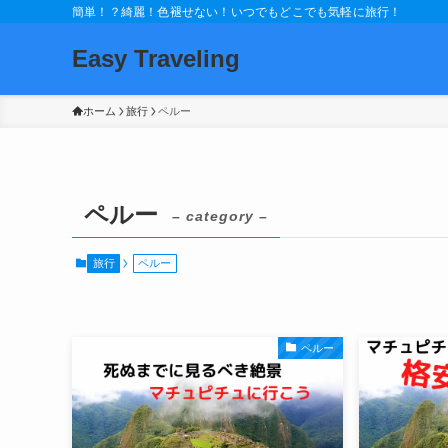
簡単！？綺麗！色褪せない！いつでもどこでも気軽に旅行！
Easy Traveling
ホーム
旅行
ペルー
ペルー
– category –
旅行
ペルー
ペルー