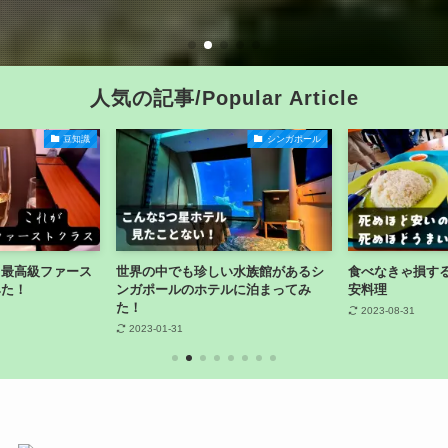
人気の記事/Popular Article
豆知識
シンガポール
！最高級ファース
世界の中でも珍しい水族館があるシ
食べなきゃ損す
みた！
ンガポールのホテルに泊まってみ
安料理
た！
2023-08-31
2023-01-31