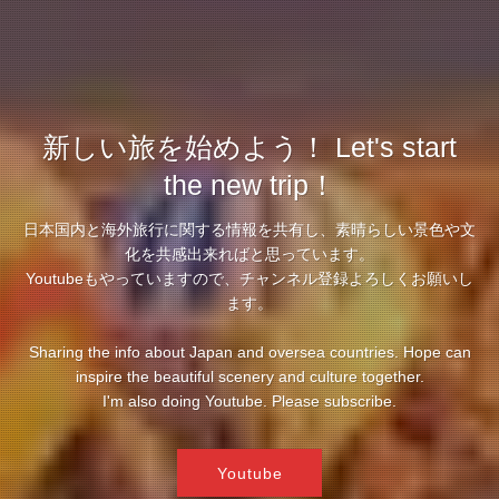
新しい旅を始めよう！ Let's start
the new trip！
日本国内と海外旅行に関する情報を共有し、素晴らしい景色や文
化を共感出来ればと思っています。
Youtubeもやっていますので、チャンネル登録よろしくお願いし
ます。
Sharing the info about Japan and oversea countries. Hope can
inspire the beautiful scenery and culture together.
I'm also doing Youtube. Please subscribe.
Youtube