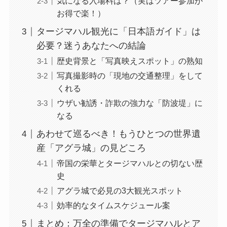
気になる入場料は？（実はツアー参加が
お得で楽！）
タージマハル観光に「日本語ガイド」は
必要？迷うあなたへの結論
歴史背景と「写真映えスポット」の熟知
写真撮影時の「現地の交通整理」をして
くれる
ウザい勧誘・詐欺の強力な「防波堤」に
なる
あわせて巡るべき！もうひとつの世界遺
産「アグラ城」の見どころ
帝国の栄華とタージマハルとの切ない歴
史
アグラ城で必見の3大観光スポット
効率的なタイムスケジュール案
まとめ：万全の準備でタージマハルとア