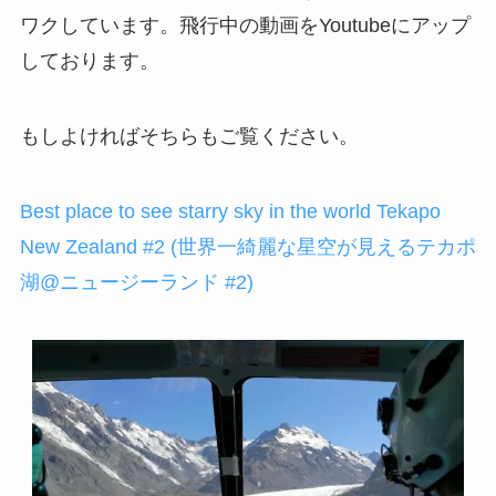
ワクしています。飛行中の動画をYoutubeにアップ
しております。
もしよければそちらもご覧ください。
Best place to see starry sky in the world Tekapo
New Zealand #2 (世界一綺麗な星空が見えるテカポ
湖@ニュージーランド #2)