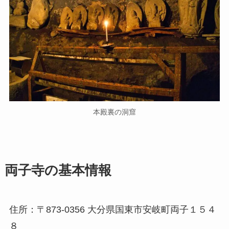
本殿裏の洞窟
両子寺の基本情報
住所：〒873-0356 大分県国東市安岐町両子１５４
８