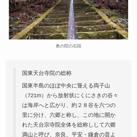
奥の院の石段
国東天台寺院の総称
国東半島のほぼ中央に聳える両子山
（721m）から放射状にくにさきの谷々
は海岸へと広がり、約２８谷を六つの
里に分け、六郷と称し、この地に開か
れた天台宗寺院全体を総称しして六郷
満山と呼び、奈良、平安・鎌倉の昔よ