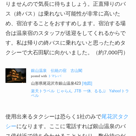
りませんので気長に待ちましょう。正直帰りのバ
ス（終バス）は乗れない可能性が非常に高いた
め、宿泊することをおすすめします。宿泊する場
合は温泉宿のスタッフが送迎をしてくれるからで
す。私は帰りの終バスに乗れないと思ったためタ
クシーで大石田駅に向かいました。（約7,000円）
銀山温泉 伝統の宿 古山閣
posted with
トマレバ
山形県尾花沢市銀山温泉423
[地図]
楽天トラベル
じゃらん
JTB
一休
るるぶ
Yahoo!トラ
ベル
使用出来るタクシーは恐らく1社のみで
尾花沢タク
シー
になります。ここに電話すれば銀山温泉のバ