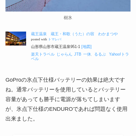
樹氷
蔵王温泉 蔵王・和歌（うた）の宿 わかまつや
posted with
トマレバ
山形県山形市蔵王温泉951-1
[地図]
楽天トラベル
じゃらん
JTB
一休
るるぶ
Yahoo!トラ
ベル
GoProの氷点下仕様バッテリーの効果は絶大です
ね。通常バッテリーを使用しているとバッテリー
容量があっても勝手に電源が落ちてしまいます
が、氷点下仕様のENDUROであれば問題なく使用
出来ました。